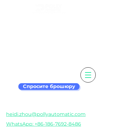
Настройте свою
этикетку и
этикетировочная
машина умнее
Спросите брошюру
heidi.zhou@pollyautomatic.com
WhatsApp: +86-186-7692-8486