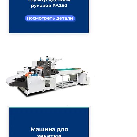
рукавов PA250
Посмотреть детали
Машина для
закатки