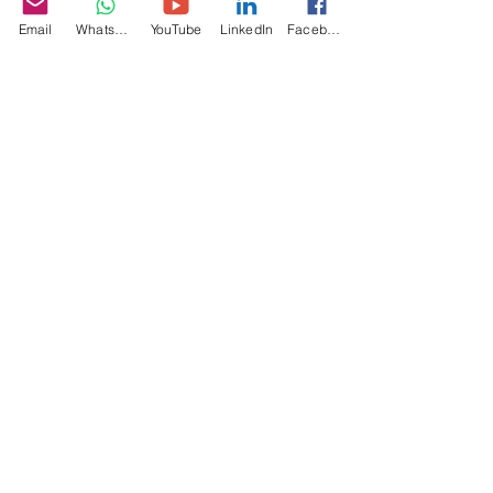
Email
WhatsApp
YouTube
LinkedIn
Facebook
Unité de machine d&#39;étiquetage
Système de servomoteur