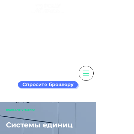
Настройте свою
этикетку и
этикетировочная
машина умнее
Спросите брошюру
ПОЛЛИ АВТОМАТИКА
Системы единиц