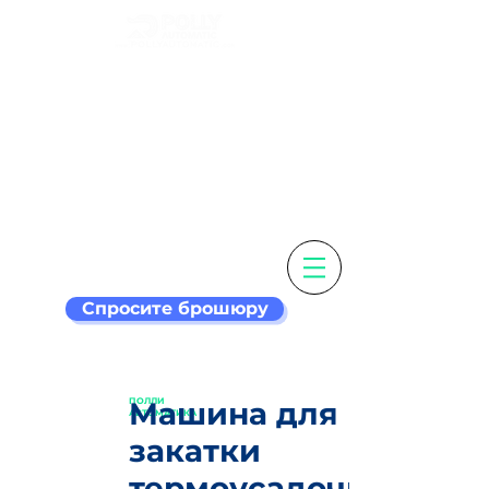
Настройте свою
этикетку и
этикетировочная
машина умнее
Спросите брошюру
ПОЛЛИ
Машина для
АВТОМАТИКА
закатки
термоусадочных