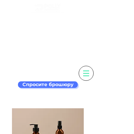
Настройте свою
этикетку и
этикетировочная
машина умнее
Спросите брошюру