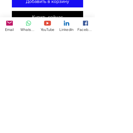
Добавить в корзину
Купить сейчас
Email
WhatsApp
YouTube
LinkedIn
Facebook
這是產品描述。您可以在此詳細介紹產
品，加入大小、材料、使用須知和清潔
方法資訊。
產品資訊
您可以在此詳細介紹產品，加入
大小、
退貨和退款政策
材料、使用須知和清潔方法資訊
。您也
可以解釋產品的賣點和可以帶來的好
您可以在此向顧客介紹在遇上不滿意購
處。
運送資訊
物體驗時可以採取的行動。 
您可以在此講解
出貨方法、包裝選項和
簡易退貨換貨
運費
。
過程輕鬆快捷
加強顧客信心
只要提供清晰之
運送政策
資訊，您就可
以促進信任，確保顧客安心購物。