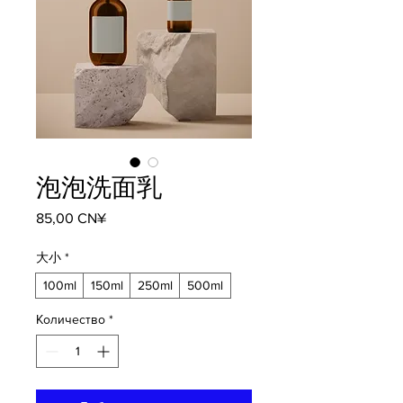
泡泡洗面乳
Цена
85,00 CN¥
大小
*
100ml
150ml
250ml
500ml
Количество
*