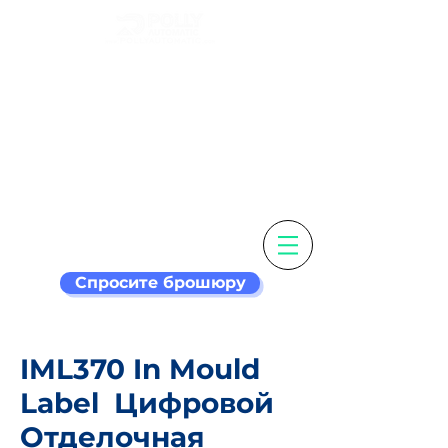
Настройте свою
этикетку и
этикетировочная
машина умнее
Спросите брошюру
IML370 In Mould
Label
Цифровой
Отделочная