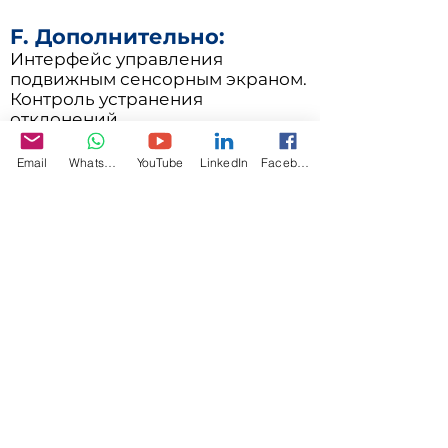
F. Дополнительно:
Интерфейс управления
подвижным сенсорным экраном.
Контроль устранения
отклонений
Блок короны
Система продольной резки
Email
WhatsApp
YouTube
LinkedIn
Facebook
Система отходов Snowball
Характеристики