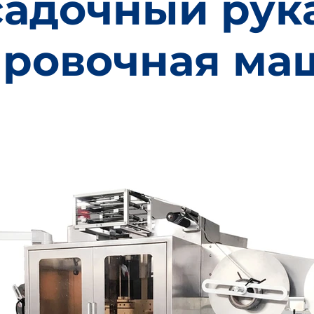
садочный рук
ировочная ма