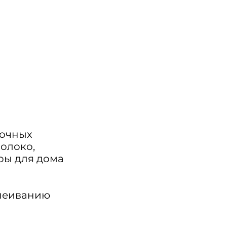
дочных
олоко,
ары для дома
клеиванию