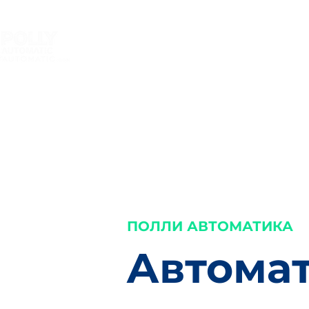
ДОМ
副本 PRODUCTS
副本
ройте свою этикетку и
етировочная машина
е
ПОЛЛИ АВТОМАТИКА
Автома