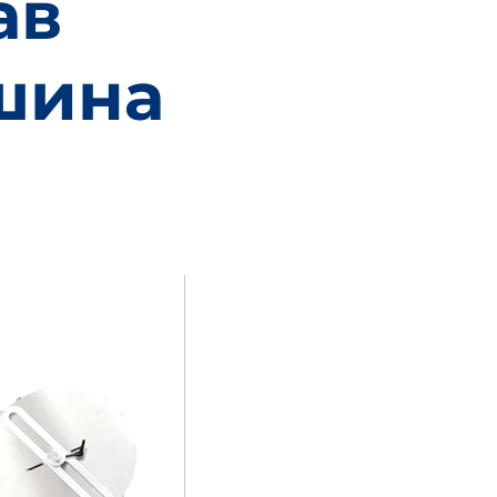
ав
шина