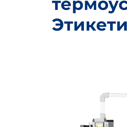
термоу
Этикет