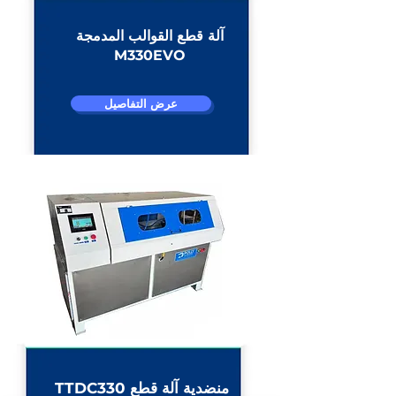
آلة قطع القوالب المدمجة
M330EVO
عرض التفاصيل
TTDC330 منضدية آلة قطع