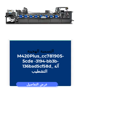
التسمية الهجينة
M420Plus_cc781905-
5cde
-3194-bb3b-
آلة
136bad5cf58d_
التشطيب
عرض التفاصيل