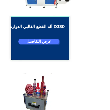
آلة القطع القالبي الدوارة D330
عرض التفاصيل