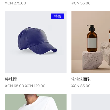
السعر
السعر
特價
棒球帽
泡泡洗面乳
السعر
سعر عادي
سعر البيع