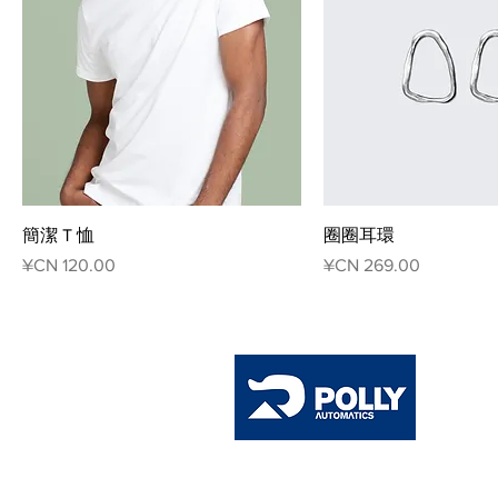
簡潔 T 恤
圈圈耳環
السعر
السعر