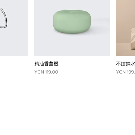
精油香薰機
不鏽鋼
عر
السعر
副本 PRODUCT
副本 PRODUCTS
الصفحة الرئيسية
© 2010 بواسطة Polly Automatic، Shenzhen، China