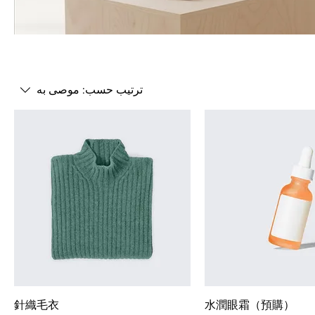
ترتيب حسب:
موصى به
針織毛衣
水潤眼霜（預購）