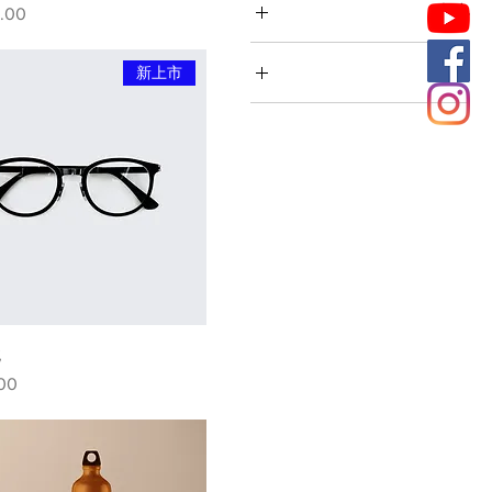
大小
السع
100ml
尺寸
新上市
150ml
L
250ml
M
500ml
S
XL
鏡
الس