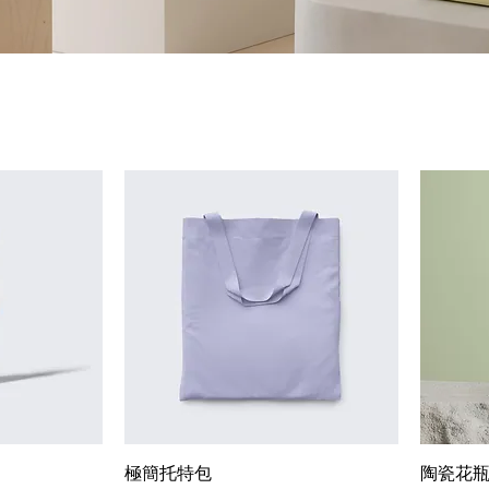
極簡托特包
陶瓷花