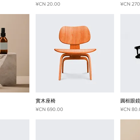
ر
السعر
實木座椅
圓框眼
عر
السعر