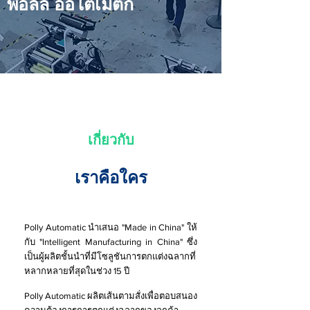
พอลลี่ ออโตเมติก
KNOW MORE ABOUT US
เกี่ยวกับ
เราคือใคร
Polly Automatic นำเสนอ "Made in China" ให้
กับ "Intelligent Manufacturing in China" ซึ่ง
เป็นผู้ผลิตชั้นนำที่มีโซลูชันการตกแต่งฉลากที่
หลากหลายที่สุดในช่วง 15 ปี
Polly Automatic ผลิตเส้นตามสั่งเพื่อตอบสนอง