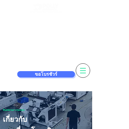
ปรับแต่งฉลาก &
เครื่องติดฉลากอย่าง
ชาญฉลาด
ขอโบรชัวร์
พันธมิตรฉลากของคุณ
เกี่ยวกับ