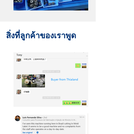
สิ่งที่ลูกค้าของเราพูด