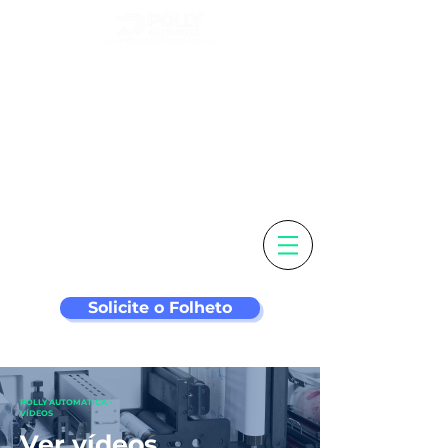
Personalize sua
etiqueta e
máquina de
rotulagem mais
inteligente
Solicite o Folheto
POLLY AUTOMATICA -
VÍDEOS
Ver vídeos