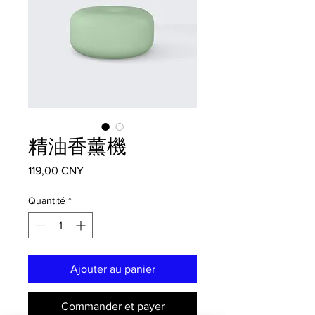
精油香薰機
Prix
119,00 CNY
Quantité
*
Ajouter au panier
Commander et payer