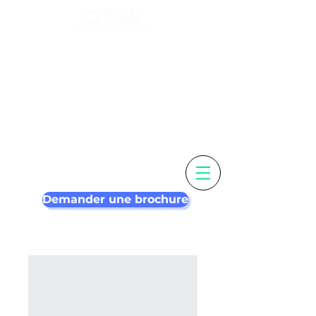
Personnalisez
votre étiquette &
étiqueteuse plus
intelligente
Demander une brochure