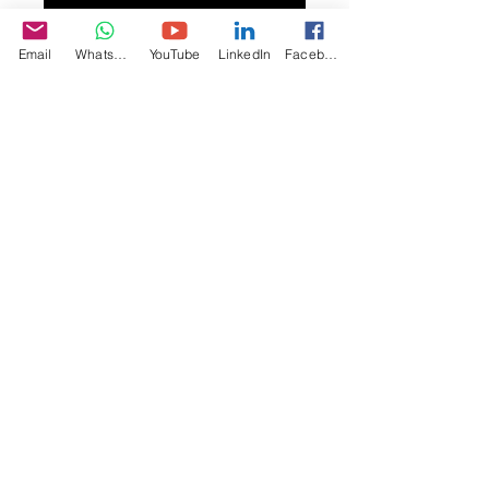
這是產品描述。您可以在此詳細介紹產
Email
WhatsApp
YouTube
LinkedIn
Facebook
品，加入大小、材料、使用須知和清潔
方法資訊。
產品資訊
您可以在此詳細介紹產品，加入
大小、
退貨和退款政策
材料、使用須知和清潔方法資訊
。您也
可以解釋產品的賣點和可以帶來的好
您可以在此向顧客介紹在遇上不滿意購
處。
運送資訊
物體驗時可以採取的行動。 
您可以在此講解
出貨方法、包裝選項和
簡易退貨換貨
運費
。
過程輕鬆快捷
加強顧客信心
只要提供清晰之
運送政策
資訊，您就可
以促進信任，確保顧客安心購物。
只要有簡單易讀的退款或退貨政策，您
就可以促進信任，確保顧客安心購物。
© 2010 par Polly Automatic, Shenzhen, Chine