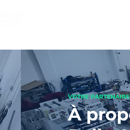
DOMICILE
副本 PRODUCTS
nnalisez votre étiquette &
eteuse plus intelligente
VOTRE PARTENAIRE
À prop