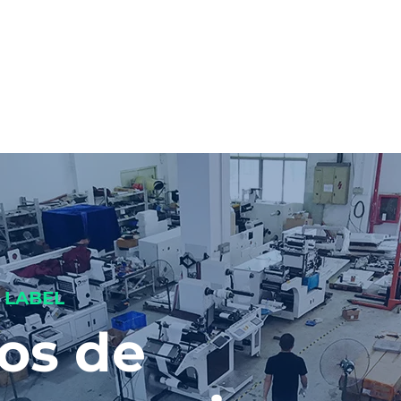
副本 PRODUCTS
副本 PRODUCTS
DES PRODUITS
VI
 LABEL
os de