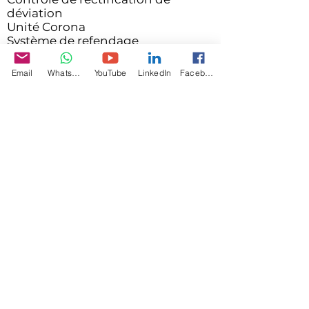
déviation
Unité Corona
Système de refendage
Système de déchets boule de
neige
Email
WhatsApp
YouTube
LinkedIn
Facebook
Caractéristiques