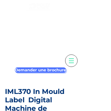
Personnalisez
votre étiquette &
étiqueteuse plus
intelligente
Demander une brochure
IML370 In Mould
Label
Digital
Machine de