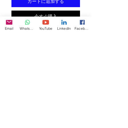
カートに追加する
今すぐ購入
Email
WhatsApp
YouTube
LinkedIn
Facebook
這是產品描述。您可以在此詳細介紹產
品，加入大小、材料、使用須知和清潔
方法資訊。
產品資訊
您可以在此詳細介紹產品，加入
大小、
退貨和退款政策
材料、使用須知和清潔方法資訊
。您也
可以解釋產品的賣點和可以帶來的好
您可以在此向顧客介紹在遇上不滿意購
處。
運送資訊
物體驗時可以採取的行動。 
您可以在此講解
出貨方法、包裝選項和
簡易退貨換貨
運費
。
過程輕鬆快捷
加強顧客信心
只要提供清晰之
運送政策
資訊，您就可
以促進信任，確保顧客安心購物。