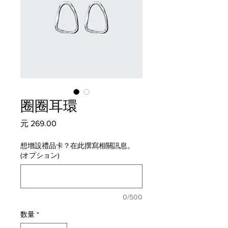
圈圈耳環
価
元 269.00
格
想增設禮品卡？在此撰寫相關訊息。
(オプション)
0/500
数量
*