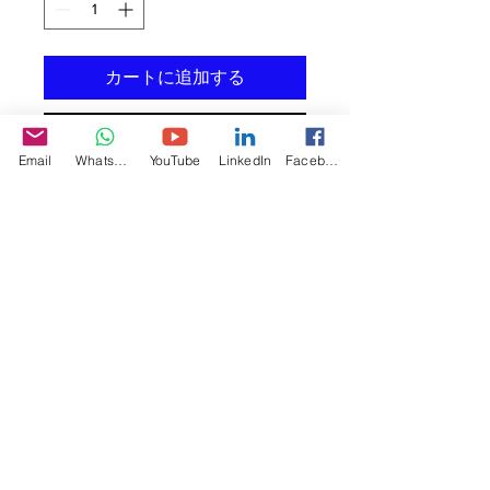
カートに追加する
今すぐ購入
Email
WhatsApp
YouTube
LinkedIn
Facebook
這是產品描述。您可以在此詳細介紹產
品，加入大小、材料、使用須知和清潔
方法資訊。
產品資訊
您可以在此詳細介紹產品，加入
大小、
退貨和退款政策
材料、使用須知和清潔方法資訊
。您也
可以解釋產品的賣點和可以帶來的好
您可以在此向顧客介紹在遇上不滿意購
處。
運送資訊
物體驗時可以採取的行動。 
您可以在此講解
出貨方法、包裝選項和
簡易退貨換貨
運費
。