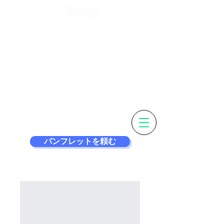
ラベルをカスタマイ
ズ＆
よりスマートなラベ
ル付け機
パンフレットを頼む