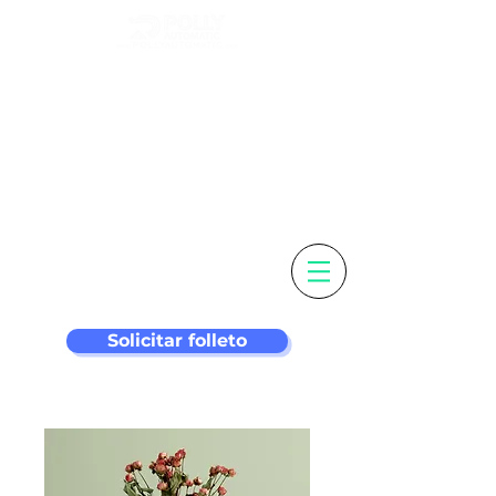
Personaliza tu
etiqueta y
máquina de
etiquetado más
inteligente
Solicitar folleto