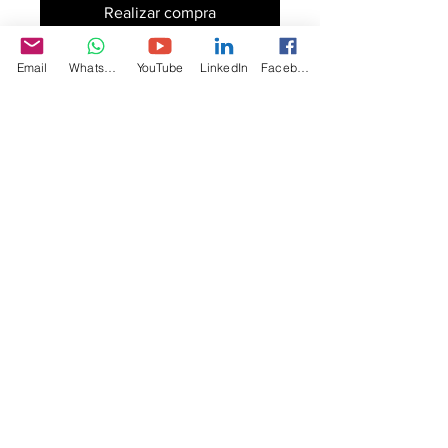
Realizar compra
Email
WhatsApp
YouTube
LinkedIn
Facebook
這是產品描述。您可以在此詳細介紹產
品，加入大小、材料、使用須知和清潔
方法資訊。
產品資訊
您可以在此詳細介紹產品，加入
大小、
退貨和退款政策
材料、使用須知和清潔方法資訊
。您也
可以解釋產品的賣點和可以帶來的好
您可以在此向顧客介紹在遇上不滿意購
處。
運送資訊
物體驗時可以採取的行動。 
您可以在此講解
出貨方法、包裝選項和
簡易退貨換貨
運費
。
過程輕鬆快捷
加強顧客信心
只要提供清晰之
運送政策
資訊，您就可
以促進信任，確保顧客安心購物。
只要有簡單易讀的退款或退貨政策，您
就可以促進信任，確保顧客安心購物。
© 2010 por Polly Automatic, Shenzhen, China