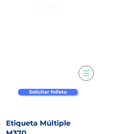
Personaliza tu
etiqueta y
máquina de
etiquetado más
inteligente
Solicitar folleto
Etiqueta Múltiple
M370