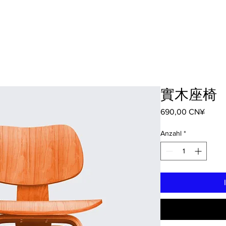
本 PRODUCTS
副本 PRODUCTS
PRODUKTE
VIDEOS
實木座椅
Preis
690,00 CN¥
Anzahl
*