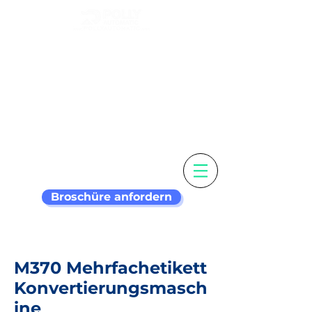
Passen Sie Ihr
Etikett an &
Etikettiermaschine
intelligenter
Broschüre anfordern
M370 Mehrfachetikett
Konvertierungsmasch
ine